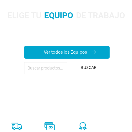
ELIGE TU
EQUIPO
DE TRABAJO
Aquí encuentras
todo lo que necesitas para trabajar seguro
en altura.
Compra fácil, recibe rápido y trabaja con confianza.
Ver todos los Equipos
BUSCAR