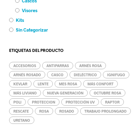
Cascos
Visores
Kits
Sin Categorizar
ETIQUETAS DEL PRODUCTO
ACCESORIOS
ANTIPARRAS
ARNÉS ROSA
ARNÉS ROSADO
CASCO
DIELÉCTRICO
IGNIFUGO
KEVLAR
LENTE
MES ROSA
MÁS CONFORT
MÁS LIVIANO
NUEVA GENERACIÓN
OCTUBRE ROSA
POLI
PROTECCION
PROTECCIÓN UV
RAPTOR
RESCATE
ROSA
ROSADO
TRABAJO PROLONGADO
URETANO