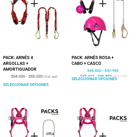
PACK: ARNÉS 4
PACK: ARNÉS ROSA +
ARGOLLAS +
CABO + CASCO
AMORTIGUADOR
$
45.522
-
$
47.932
$
54.020
-
$
55.020
$
43.412
-
$
45.822
I.V.A. incl.
I.V.A. incl.
SELECCIONAR OPCIONES
SELECCIONAR OPCIONES