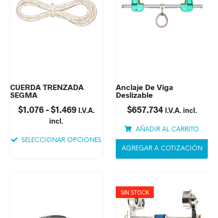
CUERDA TRENZADA
Anclaje De Viga
SEGMA
Deslizable
$
1.076
-
$
1.469
$
657.734
I.V.A.
I.V.A. incl.
incl.
AÑADIR AL CARRITO
SELECCIONAR OPCIONES
AGREGAR A COTIZACIÓN
SIN STOCK