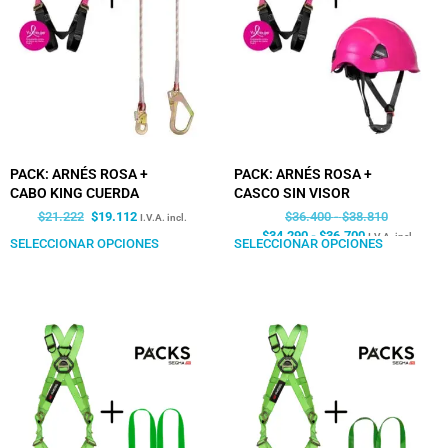
PACK: ARNÉS ROSA +
PACK: ARNÉS ROSA +
CABO KING CUERDA
CASCO SIN VISOR
$
21.222
$
19.112
$
36.400
-
$
38.810
I.V.A. incl.
$
34.290
-
$
36.700
I.V.A. incl.
SELECCIONAR OPCIONES
SELECCIONAR OPCIONES