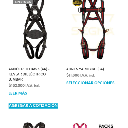
SIN STOCK
ARNÉS RED HAWK (4A) –
ARNÉS YARDBIRD (3A)
KEVLAR DIELÉCTRICO
$
11.888
I.V.A. incl.
LUMBAR
SELECCIONAR OPCIONES
$
152.000
I.V.A. incl.
LEER MÁS
AGREGAR A COTIZACIÓN