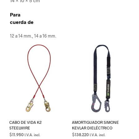
14 × 10 × 5 cm
Para
cuerda de
12 a 14 mm., 14 a 16 mm.
CABO DE VIDA K2
AMORTIGUADOR SIMONE
STEELWIRE
KEVLAR DIELÉCTRICO
$
11.950
$
138.220
I.V.A. incl.
I.V.A. incl.