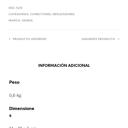
SKU:
N/D
CATEGORÍAS:
CONECTORES
,
DESLIZADORES
MARCA:
SEGMA
PRODUCTO ANTERIOR
SIGUIENTE PRODUCTO
INFORMACIÓN ADICIONAL
Peso
0,6 kg
Dimensione
s