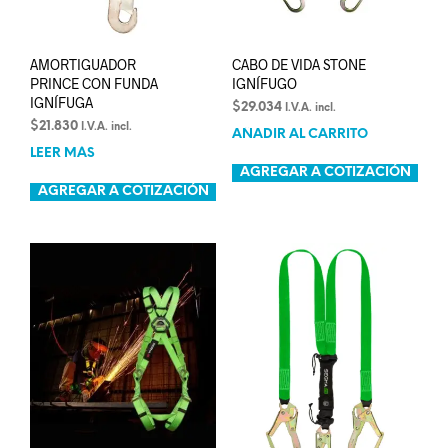
AMORTIGUADOR
CABO DE VIDA STONE
PRINCE CON FUNDA
IGNÍFUGO
IGNÍFUGA
$
29.034
I.V.A. incl.
$
21.830
I.V.A. incl.
AÑADIR AL CARRITO
LEER MÁS
AGREGAR A COTIZACIÓN
AGREGAR A COTIZACIÓN