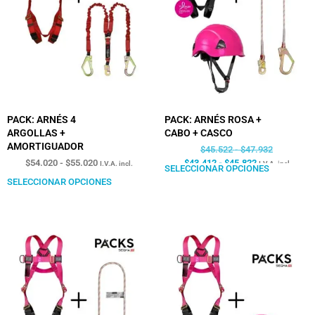
PACK: ARNÉS 4
PACK: ARNÉS ROSA +
ARGOLLAS +
CABO + CASCO
AMORTIGUADOR
$
45.522
-
$
47.932
$
54.020
-
$
55.020
$
43.412
-
$
45.822
I.V.A. incl.
I.V.A. incl.
SELECCIONAR OPCIONES
SELECCIONAR OPCIONES