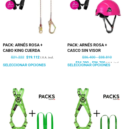
PACK: ARNÉS ROSA +
PACK: ARNÉS ROSA +
CABO KING CUERDA
CASCO SIN VISOR
$
21.222
$
19.112
$
36.400
-
$
38.810
I.V.A. incl.
$
34.290
-
$
36.700
I.V.A. incl.
SELECCIONAR OPCIONES
SELECCIONAR OPCIONES