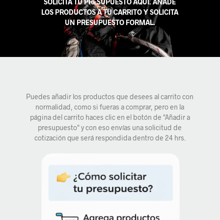
SOLICITA TU PRESUPUESTO AQUÍ. AÑADE
LOS PRODUCTOS A TU CARRITO Y SOLICITA
UN PRESUPUESTO FORMAL.
Puedes añadir los productos que desees al carrito con
normalidad, como si fueras a comprar, pero en la
página del carrito haces clic en el botón de "Añadir a
presupuesto" y con eso envías una solicitud de
cotización que será respondida dentro de 24 hrs.