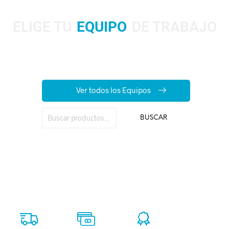
ELIGE TU
EQUIPO
DE TRABAJO
Aquí encuentras
todo lo que necesitas para trabajar seguro
en altura.
Compra fácil, recibe rápido y trabaja con confianza.
Ver todos los Equipos
BUSCAR