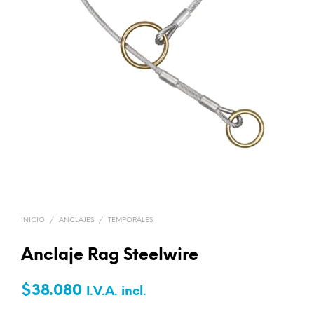
INICIO
/
ANCLAJES
/
TEMPORALES
Anclaje Rag Steelwire
$
38.080
I.V.A. incl.