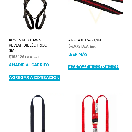
ARNÉS RED HAWK
ANCLAJE RAG 1,5M
KEVLAR DIELÉCTRICO
$
6.972
I.V.A. incl.
(6A)
LEER MÁS
$
153.126
I.V.A. incl.
AÑADIR AL CARRITO
AGREGAR A COTIZACIÓN
AGREGAR A COTIZACIÓN