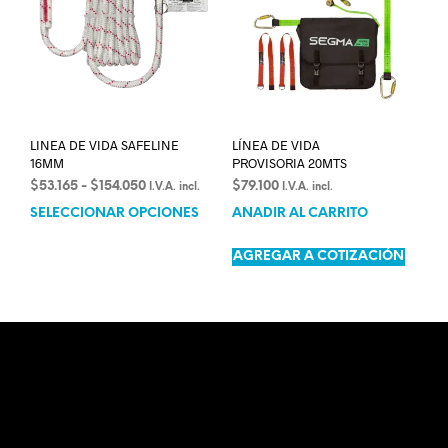
LINEA DE VIDA SAFELINE
LÍNEA DE VIDA
16MM
PROVISORIA 20MTS
$
53.165
-
$
154.050
$
79.100
I.V.A. incl.
I.V.A. incl.
SELECCIONAR OPCIONES
AÑADIR AL CARRITO
AGREGAR A COTIZACIÓN