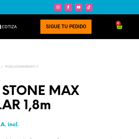
0
SIGUE TU PEDIDO
COTIZA
/
POSICIONAMIENTO Y
 STONE MAX
AR 1,8m
.A. incl.