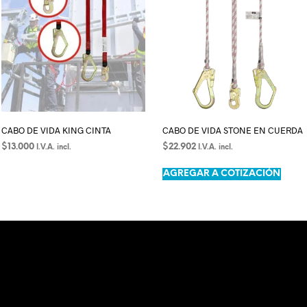
CABO DE VIDA KING CINTA
CABO DE VIDA STONE EN CUERDA
$
13.000
$
22.902
I.V.A. incl.
I.V.A. incl.
SELECCIONAR OPCIONES
AÑADIR AL CARRITO
AGREGAR A COTIZACIÓN