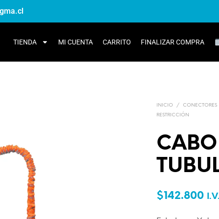
gma.cl
TIENDA
MI CUENTA
CARRITO
FINALIZAR COMPRA
INICIO
/
CONECTORES
RESTRICCIÓN
CABO
TUBUL
$
142.800
I.V