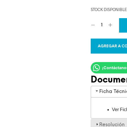
STOCK DISPONIBL
AGREGAR A CO
¡Contáctano
Docume
Ficha Técn
Ver Fic
Resolución