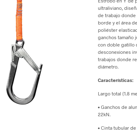
Estrobo en Y de 
ultraliviano, dis
de trabajo donde s
borde y el área de
poliéster elastica
ganchos tamaño j
con doble gatillo
desconexiones in
trabajos donde re
diámetro.
Características:
Largo total (1.8 m
• Ganchos de alum
22kN.
• Cinta tubular d