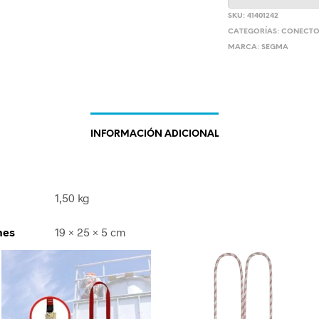
SKU:
41401242
CATEGORÍAS:
CONECTO
MARCA:
SEGMA
INFORMACIÓN ADICIONAL
1,50 kg
nes
19 × 25 × 5 cm