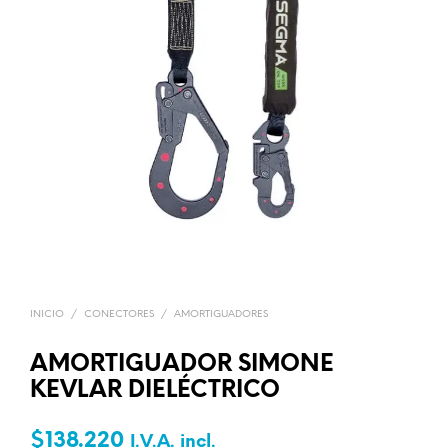
INICIO
/
CONECTORES
/
AMORTIGUADORES
AMORTIGUADOR SIMONE
KEVLAR DIELÉCTRICO
$
138.220
I.V.A. incl.