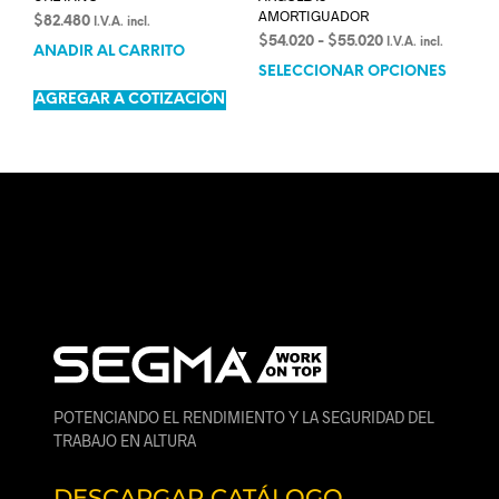
AMORTIGUADOR
$
82.480
I.V.A. incl.
$
54.020
-
$
55.020
I.V.A. incl.
AÑADIR AL CARRITO
SELECCIONAR OPCIONES
AGREGAR A COTIZACIÓN
POTENCIANDO EL RENDIMIENTO Y LA SEGURIDAD DEL
TRABAJO EN ALTURA
DESCARGAR CATÁLOGO