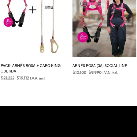
PACK: ARNÉS ROSA + CABO KING
ARNÉS ROSA (3A) SOCIAL LINE
CUERDA
$
12.100
$
9.990
I.V.A. incl.
$
21.222
$
19.112
I.V.A. incl.
SELECCIONAR OPCIONES
SELECCIONAR OPCIONES