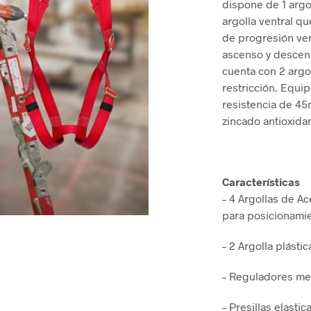
dispone de 1 argol
argolla ventral qu
de progresión vert
ascenso y descen
cuenta con 2 argo
restricción. Equip
resistencia de 4
zincado antioxida
Características
– 4 Argollas de Ac
para posicionamie
– 2 Argolla plásti
– Reguladores me
– Presillas elasti