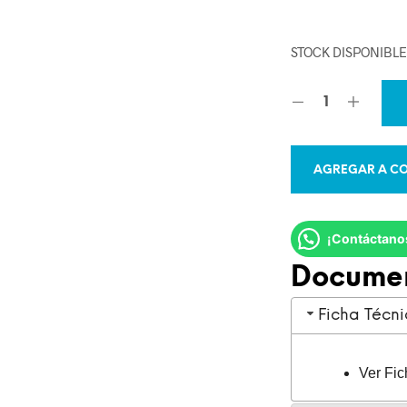
STOCK DISPONIBL
AGREGAR A CO
¡Contáctano
Docume
Ficha Técn
Ver Fic