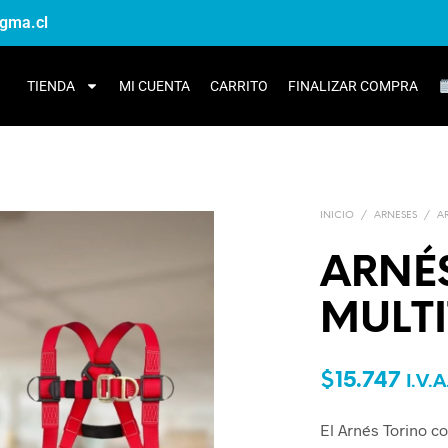
gma.cl
TIENDA
MI CUENTA
CARRITO
FINALIZAR COMPRA
INICIO
/
ARNESES
/
A
ARNÉ
MULTI
$
15.747
I.V.A
El Arnés Torino co