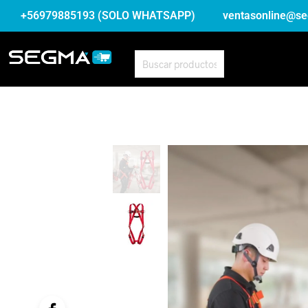
+56979885193 (SOLO WHATSAPP)
ventasonline@se
BUSCAR