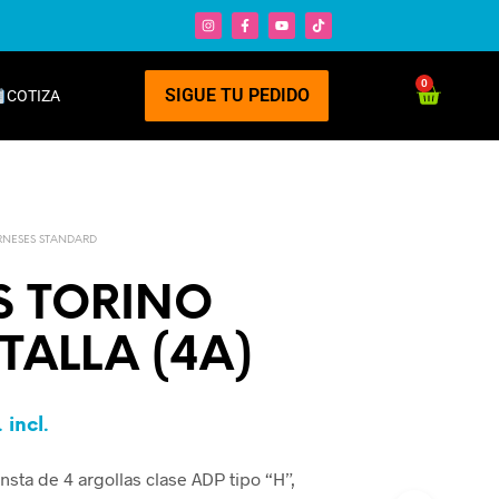
0
SIGUE TU PEDIDO
COTIZA
RNESES STANDARD
S TORINO
TALLA (4A)
. incl.
nsta de 4 argollas clase ADP tipo “H”,