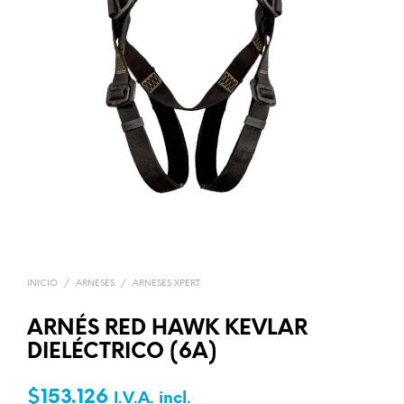
INICIO
/
ARNESES
/
ARNESES XPERT
ARNÉS RED HAWK KEVLAR
DIELÉCTRICO (6A)
$
153.126
I.V.A. incl.