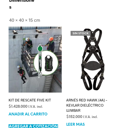
s
40 × 40 × 15 cm
SIN STOCK
KIT DE RESCATE FIVE KIT
ARNÉS RED HAWK (4A) –
KEVLAR DIELÉCTRICO
$
1.428.000
I.V.A. incl.
LUMBAR
AÑADIR AL CARRITO
$
152.000
I.V.A. incl.
LEER MÁS
AGREGAR A COTIZACIÓN