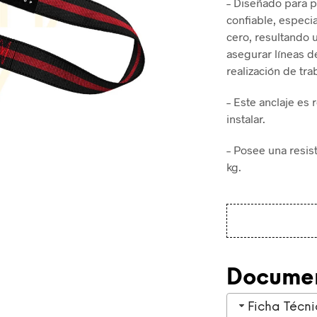
– Diseñado para p
confiable, especi
cero, resultando u
asegurar líneas d
realización de tra
– Este anclaje es 
instalar.
– Posee una resist
kg.
Docume
Ficha Técn