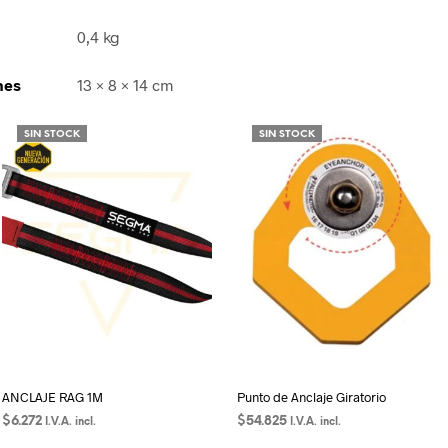
0,4 kg
nes
13 × 8 × 14 cm
SIN STOCK
SIN STOCK
ANCLAJE RAG 1M
Punto de Anclaje Giratorio
$
6.272
$
54.825
I.V.A. incl.
I.V.A. incl.