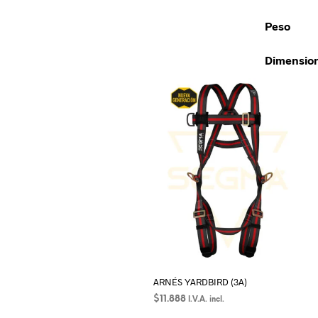
Peso
Dimensio
ARNÉS YARDBIRD (3A)
$
11.888
I.V.A. incl.