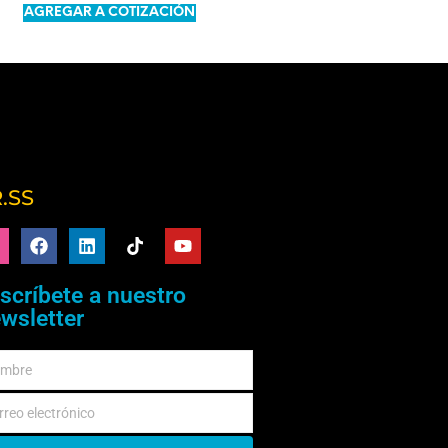
AÑADIR AL CARRITO
AGREGAR A COTIZACIÓN
.SS
scríbete a nuestro
wsletter