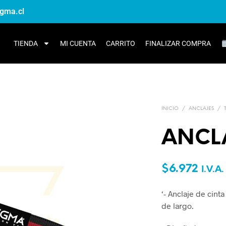
gma.cl
TIENDA
MI CUENTA
CARRITO
FINALIZAR COMPRA
INICIO
/
ANCLAJES
/
ANCLA
$
6.972
I.V.A.
‘- Anclaje de cinta
de largo.