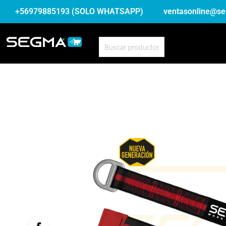
+56979885193 (SOLO WHATSAPP)
ventasonline@se
BUSCAR